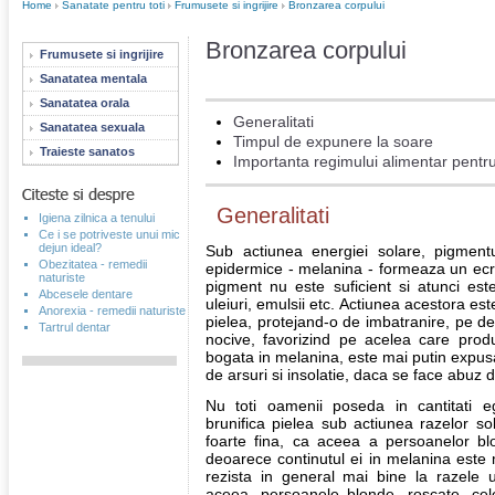
Home
Sanatate pentru toti
Frumusete si ingrijire
Bronzarea corpului
Bronzarea corpului
Frumusete si ingrijire
Sanatatea mentala
Sanatatea orala
Generalitati
Sanatatea sexuala
Timpul de expunere la soare
Traieste sanatos
Importanta regimului alimentar pentru
Generalitati
Igiena zilnica a tenului
Ce i se potriveste unui mic
dejun ideal?
Sub actiunea energiei solare, pigment
Obezitatea - remedii
epidermice - melanina - formeaza un ecra
naturiste
pigment nu este suficient si atunci es
Abcesele dentare
uleiuri, emulsii etc. Actiunea acestora es
Anorexia - remedii naturiste
pielea, protejand-o de imbatranire, pe de 
Tartrul dentar
nocive, favorizind pe acelea care prod
bogata in melanina, este mai putin expusa
de arsuri si insolatie, daca se face abuz 
Nu toti oamenii poseda in cantitati e
brunifica pielea sub actiunea razelor so
foarte fina, ca aceea a persoanelor b
deoarece continutul ei in melanina este
rezista in general mai bine la razele u
aceea, persoanele blonde, roscate, cele