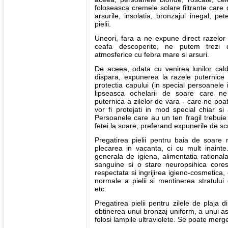
foloseasca cremele solare filtrante care 
arsurile, insolatia, bronzajul inegal, pe
pielii.
Uneori, fara a ne expune direct razelor
ceafa descoperite, ne putem trezi da
atmosferice cu febra mare si arsuri.
De aceea, odata cu venirea lunilor cal
dispara, expunerea la razele puternice 
protectia capului (in special persoanele 
lipseasca ochelarii de soare care ne
puternica a zilelor de vara - care ne poa
vor fi protejati in mod special chiar si
Persoanele care au un ten fragil trebuie
fetei la soare, preferand expunerile de sc
Pregatirea pielii pentru baia de soare
plecarea in vacanta, ci cu mult inainte
generala de igiena, alimentatia rationala
sanguine si o stare neuropsihica core
respectata si ingrijirea igieno-cosmetica,
normale a pielii si mentinerea stratulu
etc.
Pregatirea pielii pentru zilele de plaja 
obtinerea unui bronzaj uniform, a unui as
folosi lampile ultraviolete. Se poate merge