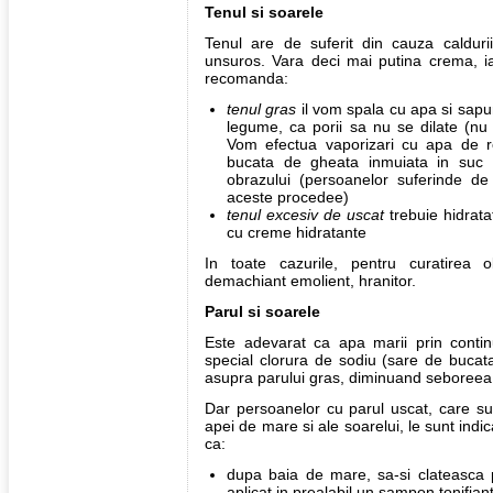
Tenul si soarele
Tenul are de suferit din cauza calduri
unsuros. Vara deci mai putina crema, iar
recomanda:
tenul gras
il vom spala cu apa si sapun
legume, ca porii sa nu se dilate (nu v
Vom efectua vaporizari cu apa de 
bucata de gheata inmuiata in suc d
obrazului (persoanelor suferinde d
aceste procedee)
tenul excesiv de uscat
trebuie hidrata
cu creme hidratante
In toate cazurile, pentru curatirea 
demachiant emolient, hranitor.
Parul si soarele
Este adevarat ca apa marii prin continu
special clorura de sodiu (sare de bucata
asupra parului gras, diminuand seboreea
Dar persoanelor cu parul uscat, care su
apei de mare si ale soarelui, le sunt indi
ca:
dupa baia de mare, sa-si clateasca
aplicat in prealabil un sampon tonifian