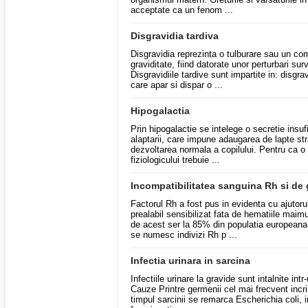
acceptate ca un fenom ...
Disgravidia tardiva
Disgravidia reprezinta o tulburare sau un comp
graviditate, fiind datorate unor perturbari su
Disgravidiile tardive sunt impartite in: disgrav
care apar si dispar o ...
Hipogalactia
Prin hipogalactie se intelege o secretie insuf
alaptarii, care impune adaugarea de lapte str
dezvoltarea normala a copilului. Pentru ca o l
fiziologicului trebuie ...
Incompatibilitatea sanguina Rh si de
Factorul Rh a fost pus in evidenta cu ajutorul
prealabil sensibilizat fata de hematiile maim
de acest ser la 85% din populatia europeana 
se numesc indivizi Rh p ...
Infectia urinara in sarcina
Infectiile urinare la gravide sunt intalnite in
Cauze Printre germenii cel mai frecvent incrim
timpul sarcinii se remarca Escherichia coli, 