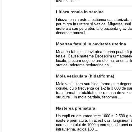
favorizanti ...
Litiaza renala in sarcina
Litiaza renala este afectiunea caracterizata pr
pot migra in uretere si vezica. Migrarea unui c
ureterala sau pe ureter, la o pacienta gravid
deoarece tonusul ...
Moartea fatului in cavitatea uterina
Moartea fatului in cavitatea uterina poate f
fetale. Cauze materne Deosebim urmatoarel
locale, precum degenerare uterina, anomaliil
statica, aderente periuterine ca ...
Mola veziculara (hidatiforma)
Mola veziculara sau hidatiforma este degenere
coriale, cu o frecventa de 1-2 la 3 000 de sar
transformat in totalitate intr-o masa de vezi
strugure". In mola partiala, fenomen ...
Nasterea prematura
Un copil cu greutatea intre 1000 si 2 500 g s
nastere prematura. In acest caz, lungimea fa
nou-nascutului de 1000 g corespunde unei na
intrauterina, adica 180 ...