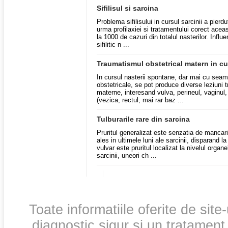
Sifilisul si sarcina
Problema sifilisului in cursul sarcinii a pier
urma profilaxiei si tratamentului corect acea
la 1000 de cazuri din totalul nasterilor. Influe
sifilitic n ...
Traumatismul obstetrical matern in cur
In cursul nasterii spontane, dar mai cu seama
obstetricale, se pot produce diverse leziuni 
materne, interesand vulva, perineul, vaginul, 
(vezica, rectul, mai rar baz ...
Tulburarile rare din sarcina
Pruritul generalizat este senzatia de mancar
ales in ultimele luni ale sarcinii, disparand l
vulvar este pruritul localizat la nivelul organ
sarcinii, uneori ch ...
Toate informatiile oferite de site
diagnostic sigur si un tratament