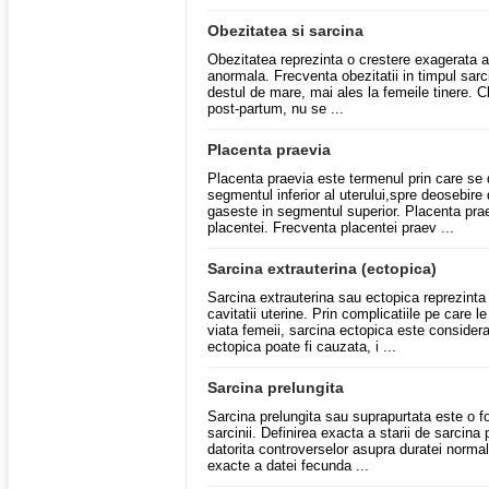
Obezitatea si sarcina
Obezitatea reprezinta o crestere exagerata a 
anormala. Frecventa obezitatii in timpul sarc
destul de mare, mai ales la femeile tinere. Cli
post-partum, nu se ...
Placenta praevia
Placenta praevia este termenul prin care se d
segmentul inferior al uterului,spre deosebire
gaseste in segmentul superior. Placenta prae
placentei. Frecventa placentei praev ...
Sarcina extrauterina (ectopica)
Sarcina extrauterina sau ectopica reprezinta
cavitatii uterine. Prin complicatiile pe care 
viata femeii, sarcina ectopica este consider
ectopica poate fi cauzata, i ...
Sarcina prelungita
Sarcina prelungita sau suprapurtata este o 
sarcinii. Definirea exacta a starii de sarcina 
datorita controverselor asupra duratei normal
exacte a datei fecunda ...