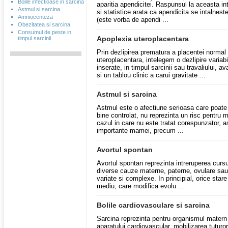
Bolile infectioase in sarcina
aparitia apendicitei. Raspunsul la aceasta in
Astmul si sarcina
si statistice arata ca apendicita se intalnest
Amniocenteza
(este vorba de apendi ...
Obezitatea si sarcina
Consumul de peste in
Apoplexia uteroplacentara
timpul sarcinii
Prin dezlipirea prematura a placentei normal
uteroplacentara, intelegem o dezlipire variab
inserate, in timpul sarcinii sau travaliului,
si un tablou clinic a carui gravitate ...
Astmul si sarcina
Astmul este o afectiune serioasa care poate
bine controlat, nu reprezinta un risc pentru 
cazul in care nu este tratat corespunzator, 
importante mamei, precum ...
Avortul spontan
Avortul spontan reprezinta intreruperea cursul
diverse cauze materne, paterne, ovulare sa
variate si complexe. In principial, orice sta
mediu, care modifica evolu ...
Bolile cardiovasculare si sarcina
Sarcina reprezinta pentru organismul matern 
aparatului cardiovascular, mobilizarea tuturor