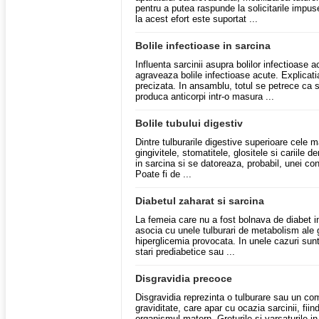
pentru a putea raspunde la solicitarile impus
la acest efort este suportat ...
Bolile infectioase in sarcina
Influenta sarcinii asupra bolilor infectioase
agraveaza bolile infectioase acute. Explicati
precizata. In ansamblu, totul se petrece ca s
produca anticorpi intr-o masura ...
Bolile tubului digestiv
Dintre tulburarile digestive superioare cele ma
gingivitele, stomatitele, glositele si cariile d
in sarcina si se datoreaza, probabil, unei cong
Poate fi de ...
Diabetul zaharat si sarcina
La femeia care nu a fost bolnava de diabet i
asocia cu unele tulburari de metabolism ale g
hiperglicemia provocata. In unele cazuri sunt 
stari prediabetice sau ...
Disgravidia precoce
Disgravidia reprezinta o tulburare sau un comp
graviditate, care apar cu ocazia sarcinii, fiin
organismul matern. Greturile si varsaturile in