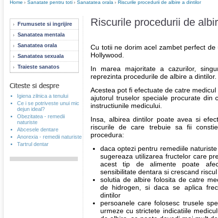
Home
Sanatate pentru toti
Sanatatea orala
Riscurile procedurii de albire a dintilor
Riscurile procedurii de albir
Frumusete si ingrijire
Sanatatea mentala
Sanatatea orala
Cu totii ne dorim acel zambet perfect de u
Hollywood.
Sanatatea sexuala
Traieste sanatos
In marea majoritate a cazurilor, sing
reprezinta procedurile de albire a dintilor.
Acestea pot fi efectuate de catre medicul 
Igiena zilnica a tenului
ajutorul truselor speciale procurate din
Ce i se potriveste unui mic
instructiunile medicului.
dejun ideal?
Obezitatea - remedii
Insa, albirea dintilor poate avea si efe
naturiste
riscurile de care trebuie sa fii const
Abcesele dentare
procedura:
Anorexia - remedii naturiste
Tartrul dentar
daca optezi pentru remediile naturiste 
sugereaza utilizarea fructelor care pre
acest tip de alimente poate afec
sensibilitate dentara si crescand riscul 
solutia de albire folosita de catre m
de hidrogen, si daca se aplica frecv
dintilor
persoanele care folosesc trusele spe
urmeze cu strictete indicatiile medicul