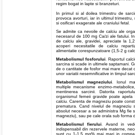
regim bogat in lapte si branzeturi.
In primul si al doilea trimestru de sarc
provoca avorturi, iar in ultimul trimestru, 
si osificari exagerate ale craniului fetal.
Se admite ca nevoile de calciu ale orga
necesarul de 100 mg Ca/zi ale fatului. I
de calciu ale, gravidei, apreciate la 1,
acoperi necesitatile de calciu repart
alimentatie corespunzatoare (1,5-2 g calci
Metabolismul fosforului
. Raportul calc
sarcina si scade in ultimele saptamani. 
de o cantitate de fosfor mai mare decat 
unor variatii nesemnificative in timpul sarci
Metabolismul magneziului
. Ionul ma
multiple mecanisme enzimo-metabolice,
mentinerea sarcinii. Datorita raport
organismul femeii gravide poate apela
calciu. Carenta de magneziu poate consti
prematura. Cand nivelul de magneziu sc
absolut necesar a se administra Mg fie su
magneziu), sau pe cale orala sub forma 
Metabolismul fierului
. Avand in vede
indispensabil din rezervele materne, nece
sunt cu 1-1,5 mg% mai mari in compara