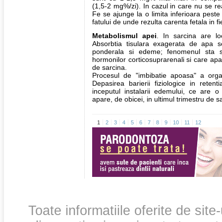
(1,5-2 mg%/zi). In cazul in care nu se r
Fe se ajunge la o limita inferioara pes
fatului de unde rezulta carenta fetala in fi
Metabolismul apei
. In sarcina are lo
Absorbtia tisulara exagerata de apa s
ponderala si edeme; fenomenul sta s
hormonilor corticosuprarenali si care apar
de sarcina.
Procesul de "imbibatie apoasa" a organ
Depasirea barierii fiziologice in reten
inceputul instalarii edemului, ce are o 
apare, de obicei, in ultimul trimestru de s
1
2
3
4
5
6
7
8
9
10
11
12
Toate informatiile oferite de site