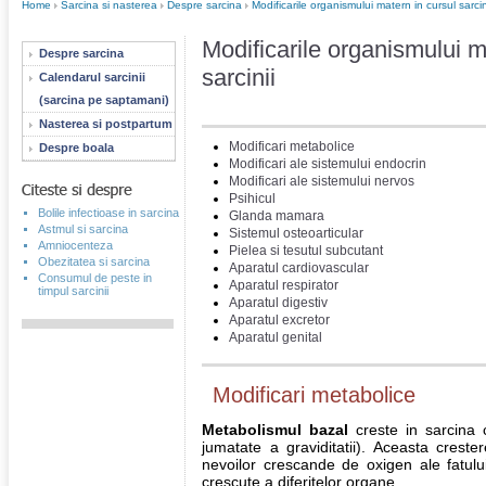
Home
Sarcina si nasterea
Despre sarcina
Modificarile organismului matern in cursul sarcin
Modificarile organismului m
Despre sarcina
sarcinii
Calendarul sarcinii
(sarcina pe saptamani)
Nasterea si postpartum
Modificari metabolice
Despre boala
Modificari ale sistemului endocrin
Modificari ale sistemului nervos
Psihicul
Bolile infectioase in sarcina
Glanda mamara
Astmul si sarcina
Sistemul osteoarticular
Amniocenteza
Pielea si tesutul subcutant
Obezitatea si sarcina
Aparatul cardiovascular
Consumul de peste in
Aparatul respirator
timpul sarcinii
Aparatul digestiv
Aparatul excretor
Aparatul genital
Modificari metabolice
Metabolismul bazal
creste in sarcina
jumatate a graviditatii). Aceasta crest
nevoilor crescande de oxigen ale fatului,
crescute a diferitelor organe.