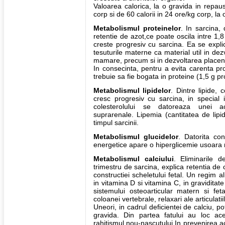
Valoarea calorica, la o gravida in repaus
corp si de 60 calorii in 24 ore/kg corp, la
Metabolismul proteinelor
. In sarcina,
retentie de azot,ce poate oscila intre 1,8
creste progresiv cu sarcina. Ea se explic
tesuturile materne ca material util in de
mamare, precum si in dezvoltarea placente
In consecinta, pentru a evita carenta pro
trebuie sa fie bogata in proteine (1,5 g pr
Metabolismul lipidelor
. Dintre lipide, c
cresc progresiv cu sarcina, in special 
colesterolului se datoreaza unei ac
suprarenale. Lipemia (cantitatea de lipi
timpul sarcinii.
Metabolismul glucidelor
. Datorita co
energetice apare o hiperglicemie usoara
Metabolismul calciului
. Eliminarile d
trimestru de sarcina, explica retentia de 
constructiei scheletului fetal. Un regim al
in vitamina D si vitamina C, in graviditate
sistemului osteoarticular matern si fetal
coloanei vertebrale, relaxari ale articulati
Uneori, in cadrul deficientei de calciu, p
gravida. Din partea fatului au loc ac
rahitismul nou-nascutului.In prevenirea 