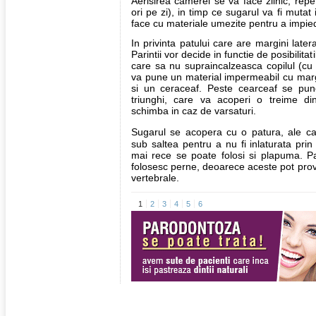
Aerisirea camerei se va face zilnic, rep
ori pe zi), in timp ce sugarul va fi mutat
face cu materiale umezite pentru a impiedi
In privinta patului care are margini lateral
Parintii vor decide in functie de posibilitat
care sa nu supraincalzeasca copilul (cu
va pune un material impermeabil cu margi
si un ceraceaf. Peste cearceaf se pun
triunghi, care va acoperi o treime di
schimba in caz de varsaturi.
Sugarul se acopera cu o patura, ale car
sub saltea pentru a nu fi inlaturata pri
mai rece se poate folosi si plapuma. P
folosesc perne, deoarece aceste pot prov
vertebrale.
1
2
3
4
5
6