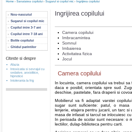
Home
Sanatatea copilului
Sugarul si copilul mic
Ingrijirea copilului
Ingrijirea copilului
Nou-nascutul
Sugarul si copilul mic
Copilul intre 3-7 ani
Camera copilului
Copilul intre 7-18 ani
Imbracamintea
Bolile copilului
Somnul
Ghidul parintilor
Imbaierea
Activitatea fizica
Jocul
Afazia
Intoxicatia si sevrajul cu
Camera copilului
sedative, anxiolitice,
hipnotice
Intoleranta la frig
In locuinta, camera copilului va trebui sa 
daca e posibil, orientata spre sud. Zugr
deschise, pastelate, fara draperii si covoar
Mobilierul va fi adaptat varstei copilul
sugar sunt suficiente: patul, o masa 
lenjerie, etajera pentru jucarii, un tarc 
masa de infasat si tarcul se inlocuiesc cu
In perioada de scolar sunt necesare: o 
lectiilor, dulap-biblioteca pentru carti.