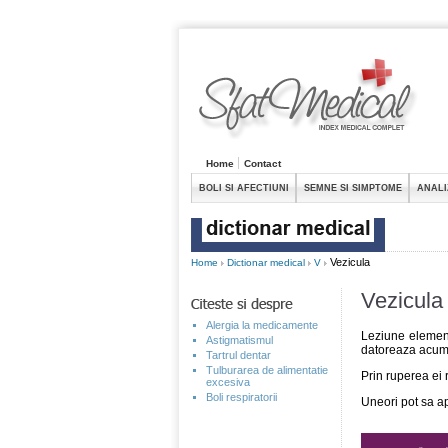
Home
Contact
BOLI SI AFECTIUNI
SEMNE SI SIMPTOME
ANALI
Vezicula
Home
Dictionar medical
V
Vezicula
Alergia la medicamente
Leziune element
Astigmatismul
datoreaza acumul
Tartrul dentar
Tulburarea de alimentatie
Prin ruperea ei 
excesiva
Boli respiratorii
Uneori pot sa ap