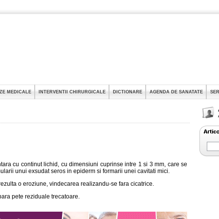
ZE MEDICALE
INTERVENTII CHIRURGICALE
DICTIONARE
AGENDA DE SANATATE
SER
ara cu continut lichid, cu dimensiuni cuprinse intre 1 si 3 mm, care se
arii unui exsudat seros in epiderm si formarii unei cavitati mici.
rezulta o eroziune, vindecarea realizandu-se fara cicatrice.
ara pete reziduale trecatoare.