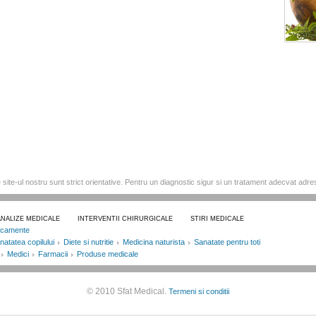
e site-ul nostru sunt strict orientative. Pentru un diagnostic sigur si un tratament adecvat adre
ANALIZE MEDICALE
INTERVENTII CHIRURGICALE
STIRI MEDICALE
icamente
natatea copilului
Diete si nutritie
Medicina naturista
Sanatate pentru toti
Medici
Farmacii
Produse medicale
© 2010 Sfat Medical.
Termeni si conditii