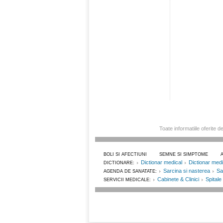
Toate informatiile oferite d
BOLI SI AFECTIUNI
SEMNE SI SIMPTOME
Dictionar medical
Dictionar med
DICTIONARE:
Sarcina si nasterea
Sa
AGENDA DE SANATATE:
Cabinete & Clinici
Spitale
SERVICII MEDICALE: