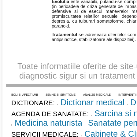
Evolutia
este variabila, putandu-se compli
(in perioadele de criza generate de impa
defensive si de esecul manevrelor mani
promiscuitatea relatiilor sexuale, depen
depresia, cu tulburari somatoforme, chiar 
paranoid.
Tratamentul
se adreseaza diferitelor compl
antipsihotice, stabilizatoare ale dispozitiei).
Toate informatiile oferite de site
diagnostic sigur si un tratament
BOLI SI AFECTIUNI
SEMNE SI SIMPTOME
ANALIZE MEDICALE
INTERVENTI
Dictionar medical
D
DICTIONARE:
Sarcina si 
AGENDA DE SANATATE:
Medicina naturista
Sanatate pent
Cabinete & Cli
SERVICII MEDICALE: