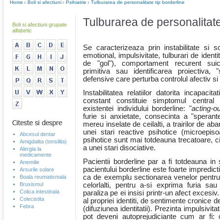
Home
Boli si afectiuni
Psihiatrie
Tulburarea de personalitate tip borderline
Tulburarea de personalitate
Boli si afectiuni grupate
alfabetic
Se caracterizeaza prin instabilitate si 
emotional, impulsivitate, tulburari de identi
de "gol"), comportament recurent suicid
primitiva sau identificarea proiectiva, 
defensive care perturba controlul afectiv si sta
Instabilitatea relatiilor datorita incapacit
constant constituie simptomul central c
existentei individului borderline: "
acting-ou
furie si anxietate, consecinta a "sperantel
mereu inselate de ceilalti, a trairilor de a
unei stari reactive psihotice (microepis
Abcesul dentar
psihotice sunt mai totdeauna trecatoare, c
Amigdalita (tonsilita)
a unei stari disociative.
Alergia la
medicamente
Pacientii borderline par a fi totdeauna i
Anemiile
pacientului borderline este foarte impredicti
Arsurile solare
ca de exemplu sectionarea venelor pentr
Boala reumatismala
Bruxismul
celorlalti, pentru a-si exprima furia sa
Colica intestinala
paraliza pe ei insisi printr-un afect excesi
Colecistita
al propriei identiti, de sentimente cronice d
Febra
(difuziunea identitatii). Prezinta impulsivi
pot deveni autoprejudiciante cum ar fi: 