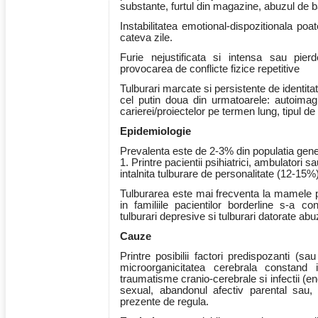
substante, furtul din magazine, abuzul de 
Instabilitatea emotional-dispozitionala poa
cateva zile.
Furie nejustificata si intensa sau pier
provocarea de conflicte fizice repetitive
Tulburari marcate si persistente de identita
cel putin doua din urmatoarele: autoimag
carierei/proiectelor pe termen lung, tipul de p
Epidemiologie
Prevalenta este de 2-3% din populatia gener
1. Printre pacientii psihiatrici, ambulatori s
intalnita tulburare de personalitate (12-15%)
Tulburarea este mai frecventa la mamele pa
in familiile pacientilor borderline s-a c
tulburari depresive si tulburari datorate ab
Cauze
Printre posibilii factori predispozanti (sau
microorganicitatea cerebrala constand i
traumatisme cranio-cerebrale si infectii (ence
sexual, abandonul afectiv parental sau, 
prezente de regula.