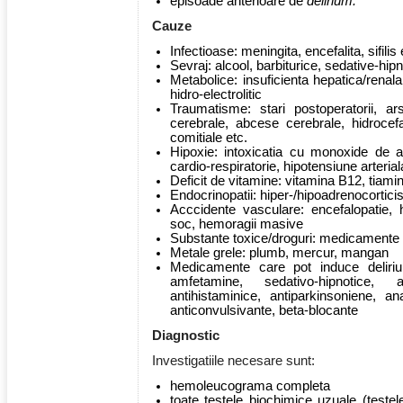
episoade anterioare de
delirium.
Cauze
Infectioase: meningita, encefalita, sifilis 
Sevraj: alcool, barbiturice, sedative-hip
Metabolice: insuficienta hepatica/renala
hidro-electrolitic
Traumatisme: stari postoperatorii, a
cerebrale, abcese cerebrale, hidrocef
comitiale etc.
Hipoxie: intoxicatia cu monoxide de az
cardio-respiratorie, hipotensiune arterial
Deficit de vitamine: vitamina B12, tiamin
Endocrinopatii: hiper-/hipoadrenocortici
Acccidente vasculare: encefalopatie, h
soc, hemoragii masive
Substante toxice/droguri: medicamente
Metale grele: plumb, mercur, mangan
Medicamente care pot induce delirium:
amfetamine, sedativo-hipnotice, ant
antihistaminice, antiparkinsoniene, ana
anticonvulsivante, beta-blocante
Diagnostic
Investigatiile necesare sunt:
hemoleucograma completa
toate testele biochimice uzuale (testele