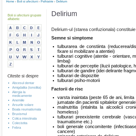
Home
Boli si afectiuni
Psihiatrie
Delirium
Delirium
Boli si afectiuni grupate
alfabetic
Delirium
-
ul (starea confuzionala) constitui
Semne si simptome
tulburarea de constiinta (reducerea/disp
fixare si mobilizare a atentiei)
tulburari cognitive (atentie - orientare,
limbaj)
tulburari de perceptie (iluzii patologice, h
tulburari de gandire (idei delirante fragm
tulburari de dispozitie
tulburari psiho-motorii
Abcesul dentar
Amigdalita (tonsilita)
Factorii de risc
Alergia la
medicamente
varsta inaintata (peste 65 de ani, limi
Anemiile
jumatate din pacientii spitalelor generale
Arsurile solare
malnutritia (intalnita la alcoolicii cro
Boala reumatismala
homeless)
Bruxismul
tulburari preexistente cerebrale (vasc
Colica intestinala
traumatisme etc.)
Colecistita
boli generale concomitente (infectioase,
Febra
cancere)