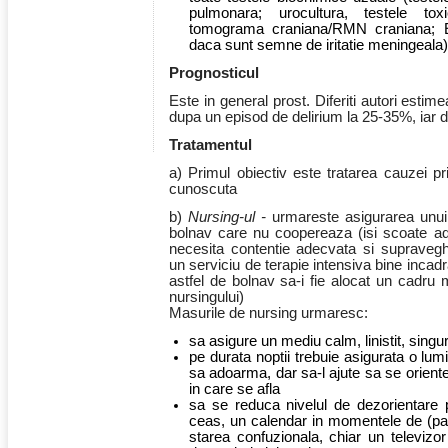
pulmonara; urocultura, testele tox
tomograma craniana/RMN craniana; E
daca sunt semne de iritatie meningeala)
Prognosticul
Este in general prost. Diferiti autori estim
dupa un episod de delirium la 25-35%, iar 
Tratamentul
a) Primul obiectiv este tratarea cauzei 
cunoscuta
b)
Nursing-ul -
urmareste asigurarea unui 
bolnav care nu coopereaza (isi scoate ad
necesita contentie adecvata si supraveg
un serviciu de terapie intensiva bine incadr
astfel de bolnav sa-i fie alocat un cadru
nursingului)
Masurile de nursing urmaresc:
sa asigure un mediu calm, linistit, sing
pe durata noptii trebuie asigurata o lum
sa adoarma, dar sa-l ajute sa se orien
in care se afla
sa se reduca nivelul de dezorientare p
ceas, un calendar in momentele de (parti
starea confuzionala, chiar un televiz