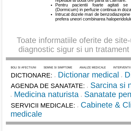
repetabil la doua ore pana la calmare.
Pentru pacientii foarte agitati s
(Dormicum) in perfuzie continua in doz
Intrucat dozele mari de benzodiazepine p
prefera uneori combinarea haloperidolul
Toate informatiile oferite de site
diagnostic sigur si un tratament
BOLI SI AFECTIUNI
SEMNE SI SIMPTOME
ANALIZE MEDICALE
INTERVENTI
Dictionar medical
D
DICTIONARE:
Sarcina si 
AGENDA DE SANATATE:
Medicina naturista
Sanatate pent
Cabinete & Cli
SERVICII MEDICALE:
medicale