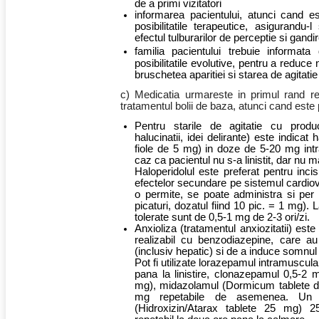
de a primi vizitatori
informarea pacientului, atunci cand es
posibilitatile terapeutice, asigurandu-
efectul tulburarilor de perceptie si gand
familia pacientului trebuie informat
posibilitatile evolutive, pentru a reduce
bruschetea aparitiei si starea de agitatie
c) Medicatia urmareste in primul rand reec
tratamentul bolii de baza, atunci cand este p
Pentru starile de agitatie cu product
halucinatii, idei delirante) este indicat 
fiole de 5 mg) in doze de 5-20 mg intr
caz ca pacientul nu s-a linistit, dar nu 
Haloperidolul este preferat pentru incisi
efectelor secundare pe sistemul cardiov
o permite, se poate administra si pe
picaturi, dozatul fiind 10 pic. = 1 mg). 
tolerate sunt de 0,5-1 mg de 2-3 ori/zi.
Anxioliza (tratamentul anxiozitatii) este
realizabil cu benzodiazepine, care au 
(inclusiv hepatic) si de a induce somnul 
Pot fi utilizate lorazepamul intramuscula
pana la linistire, clonazepamul 0,5-2 m
mg), midazolamul (Dormicum tablete d
mg repetabile de asemenea. Un ata
(Hidroxizin/Atarax tablete 25 mg) 