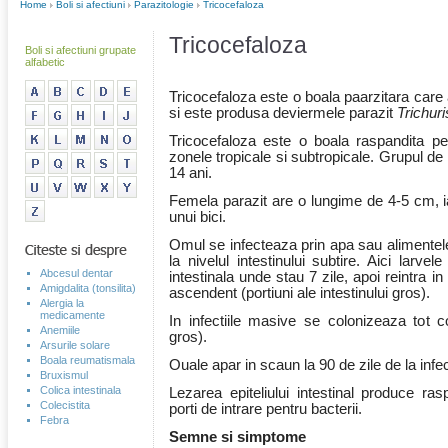
Home
Boli si afectiuni
Parazitologie
Tricocefaloza
Tricocefaloza
Boli si afectiuni grupate
alfabetic
Tricocefaloza este o boala paarzitara care ap
si este produsa deviermele parazit
Trichuri
Tricocefaloza este o boala raspandita pe
zonele tropicale si subtropicale. Grupul de
14 ani.
Femela parazit are o lungime de 4-5 cm, 
unui bici.
Omul se infecteaza prin apa sau alimente
la nivelul intestinului subtire. Aici larv
Abcesul dentar
intestinala unde stau 7 zile, apoi reintra i
Amigdalita (tonsilita)
ascendent (portiuni ale intestinului gros).
Alergia la
medicamente
In infectiile masive se colonizeaza tot col
Anemiile
gros).
Arsurile solare
Boala reumatismala
Ouale apar in scaun la 90 de zile de la infec
Bruxismul
Colica intestinala
Lezarea epiteliului intestinal produce ras
Colecistita
porti de intrare pentru bacterii.
Febra
Semne si simptome