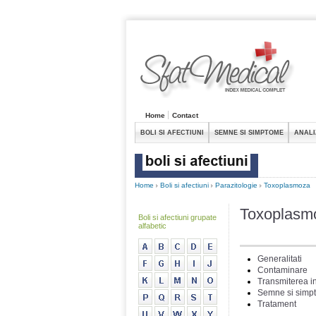
Home
Contact
BOLI SI AFECTIUNI
SEMNE SI SIMPTOME
ANALI
Home
Boli si afectiuni
Parazitologie
Toxoplasmoza
Toxoplasm
Boli si afectiuni grupate
alfabetic
Generalitati
Contaminare
Transmiterea in
Semne si simp
Tratament