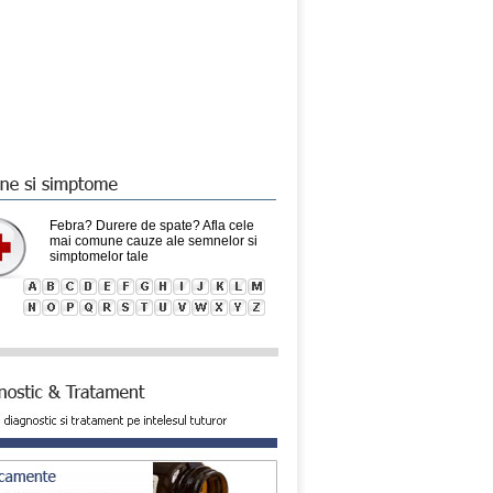
Febra? Durere de spate? Afla cele
mai comune cauze ale semnelor si
simptomelor tale