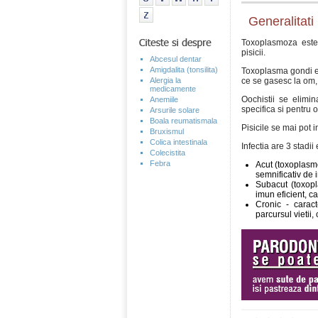
Generalitati
Toxoplasmoza este
pisicii.
Abcesul dentar
Amigdalita (tonsilita)
Toxoplasma gondi est
Alergia la
ce se gasesc la om, 
medicamente
Oochistii se elimin
Anemiile
specifica si pentru
Arsurile solare
Boala reumatismala
Pisicile se mai pot 
Bruxismul
Colica intestinala
Infectia are 3 stadii
Colecistita
Febra
Acut (toxoplasm
semnificativ de 
Subacut (toxop
imun eficient, ca
Cronic - caracte
parcursul vietii,