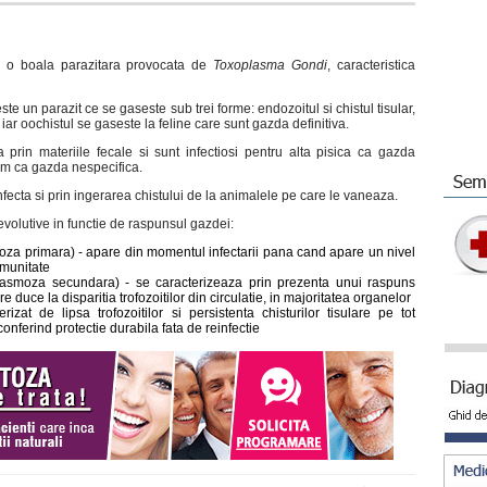
 o boala parazitara provocata de
Toxoplasma Gondi
, caracteristica
e un parazit ce se gaseste sub trei forme: endozoitul si chistul tisular,
iar oochistul se gaseste la feline care sunt gazda definitiva.
a prin materiile fecale si sunt infectiosi pentru alta pisica ca gazda
 om ca gazda nespecifica.
infecta si prin ingerarea chistului de la animalele pe care le vaneaza.
 evolutive in functie de raspunsul gazdei:
oza primara) - apare din momentul infectarii pana cand apare un nivel
imunitate
lasmoza secundara) - se caracterizeaza prin prezenta unui raspuns
re duce la disparitia trofozoitilor din circulatie, in majoritatea organelor
rizat de lipsa trofozoitilor si persistenta chisturilor tisulare pe tot
 conferind protectie durabila fata de reinfectie