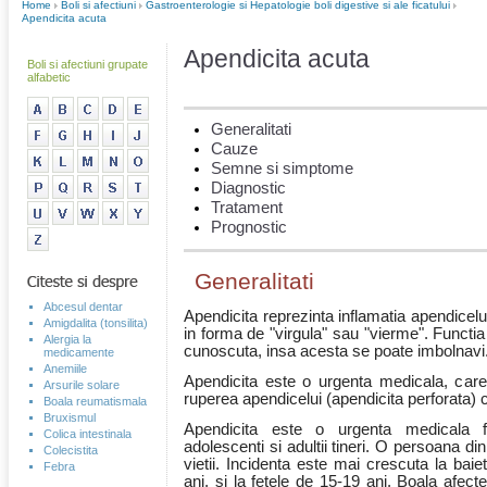
Home
Boli si afectiuni
Gastroenterologie si Hepatologie boli digestive si ale ficatului
Apendicita acuta
Apendicita acuta
Boli si afectiuni grupate
alfabetic
Generalitati
Cauze
Semne si simptome
Diagnostic
Tratament
Prognostic
Generalitati
Abcesul dentar
Apendicita reprezinta inflamatia apendicelu
Amigdalita (tonsilita)
in forma de "virgula" sau "vierme". Functi
Alergia la
cunoscuta, insa acesta se poate imbolnavi
medicamente
Anemiile
Apendicita este o urgenta medicala, car
Arsurile solare
ruperea apendicelui (apendicita perforata) 
Boala reumatismala
Bruxismul
Apendicita este o urgenta medicala fre
Colica intestinala
adolescenti si adultii tineri. O persoana di
Colecistita
vietii. Incidenta este mai crescuta la baie
Febra
ani, si la fetele de 15-19 ani. Boala afec