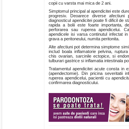
copii cu varsta mai mica de 2 ani.
Simptomul principal al apendicitei este dur
progresiv. Deoarece diverse afectiuni
diagnosticul apendicitei poate fi dificil de s
rapida a bolii este foarte importanta, d
perforarea sau ruperea apendicelui. C
apendicele isi varsa continutul infectat 
grava a peritoneului, numita peritonita.
Alte afectiuni pot determina simptome simil
includ boala inflamatorie pelvina, ruptura 
chis ovarian, sarcinile ectopice, si end
tulburari gastrice si inflamatia intestinala p
Tratamentul apendicitei acute consta in ex
(apendectomie). Din pricina severitatii in
ruperea apendicelui, pacientii cu apendici
confirmarea diagnosticului.