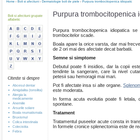
Home
Boli si afectiuni
Dermatologie boli de piele
Purpura trombocitopenica idiopatic
Purpura trombocitopenica i
Boli si afectiuni grupate
alfabetic
Purpura trombocitopenica idiopatica se
trombocitelor scade.
Boala apare la orice varsta, dar mai frecven
de 2 ori mai des afectate decat barbatii.
Semne si simptome
Debutul poate fi insidios, dar la copii es
tendinte la sangerare, care la nivel cu
petesii sau hemoragii mai mari.
Pot fi afectate insa si alte organe.
Splenom
Abcesul dentar
este moderata.
Amigdalita (tonsilita)
Alergia la
medicamente
In forma acuta evolutia poate fi letala, d
Anemiile
spontane.
Arsurile solare
Tratament
Boala reumatismala
Bruxismul
Tratamentul puseelor acute consta in transf
Colica intestinala
In formele cronice splenectomia este de rea
Colecistita
Febra