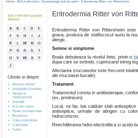
Home
Boli si afectiuni
Dermatologie boli de piele
Eritrodermia Ritter von Rittersheim
Eritrodermia Ritter von Rit
Boli si afectiuni grupate
alfabetic
Eritrodermia Ritter von Rittersheim este 
grava, produsa de stafilococul auriu la no
alergic.
Semne si simptome
Boala debuteaza la nivelul fetei, printr-o
hi
dupa care se extinde, cuprinzand intreg te
Afectarea mucoaselor este frecvent intalnita
ale mucoasei bucale).
Tratament
Abcesul dentar
Amigdalita (tonsilita)
Tratamentul consta in antibioterapie, confo
Alergia la
medicamente
(ex. prednison).
Anemiile
Local, se fac bai caldute slab antisepti
Arsurile solare
antiseptice, urmate de atingeri cu color
Boala reumatismala
Bruxismul
hidrocortizon.
Colica intestinala
Reechilibrarea hidro-electrolitica si acido
Colecistita
Febra