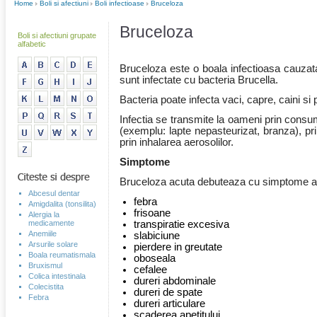
Home
Boli si afectiuni
Boli infectioase
Bruceloza
Bruceloza
Boli si afectiuni grupate
alfabetic
Bruceloza este o boala infectioasa cauzat
sunt infectate cu bacteria Brucella.
Bacteria poate infecta vaci, capre, caini si 
Infectia se transmite la oameni prin consu
(exemplu: lapte nepasteurizat, branza), pr
prin inhalarea aerosolilor.
Simptome
Bruceloza acuta debuteaza cu simptome a
Abcesul dentar
febra
Amigdalita (tonsilita)
frisoane
Alergia la
medicamente
transpiratie excesiva
Anemiile
slabiciune
Arsurile solare
pierdere in greutate
Boala reumatismala
oboseala
Bruxismul
cefalee
Colica intestinala
dureri abdominale
Colecistita
dureri de spate
Febra
dureri articulare
scaderea apetitului