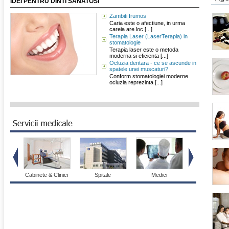
IDEI PENTRU DINTI SANATOSI
Zambiti frumos
Caria este o afectiune, in urma
careia are loc [...]
Terapia Laser (LaserTerapia) in
stomatologie
Terapia laser este o metoda
moderna si eficienta [...]
Ocluzia dentara - ce se ascunde in
spatele unei muscaturi?
Conform stomatologiei moderne
ocluzia reprezinta [...]
Cabinete & Clinici
Spitale
Medici
Farmacii