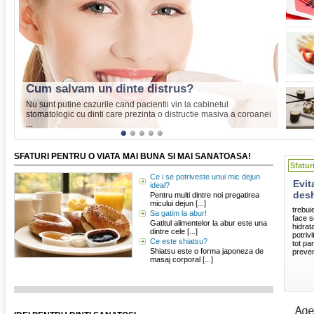
Cum salvam un dinte distrus?
Nu sunt putine cazurile cand pacientii vin la cabinetul
stomatologic cu dinti care prezinta o distructie masiva a coroanei
...
1
2
3
4
5
SFATURI PENTRU O VIATA MAI BUNA SI MAI SANATOASA!
Sfatur
Ce i se potriveste unui mic dejun
Evit
ideal?
desh
Pentru multi dintre noi pregatirea
micului dejun [...]
trebui
Sa gatim la abur!
face s
Gatitul alimentelor la abur este una
hidrat
dintre cele [...]
potriv
Ce este shiatsu?
tot pa
Shiatsu este o forma japoneza de
preven
masaj corporal [...]