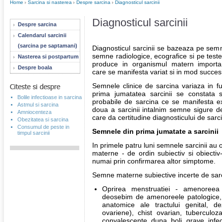
Home
Sarcina si nasterea
Despre sarcina
Diagnosticul sarcinii
Diagnosticul sarcinii
Despre sarcina
Calendarul sarcinii
(sarcina pe saptamani)
Diagnosticul sarcinii se bazeaza pe semne
semne radiologice, ecografice si pe teste
Nasterea si postpartum
produce in organismul matern importan
Despre boala
care se manifesta variat si in mod succesiv 
Semnele clinice de sarcina variaza in fu
prima jumatatea sarcinii se constata 
Bolile infectioase in sarcina
probabile de sarcina ce se manifesta e
Astmul si sarcina
doua a sarcinii intalnim semne sigure d
Amniocenteza
care da certitudine diagnosticului de sarc
Obezitatea si sarcina
Consumul de peste in
Semnele din prima jumatate a sarcinii
timpul sarcinii
In primele patru luni semnele sarcinii au 
materne - de ordin subiectiv si obiectiv
numai prin confirmarea altor simptome.
Semne materne subiective incerte de sar
Oprirea menstruatiei - amenoreea 
deosebim de amenoreele patologice, 
anatomice ale tractului genital, de
ovariene), chist ovarian, tuberculoza,
convalescente dupa boli grave infecto