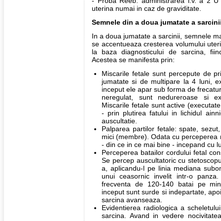
- Proba Reeb: administrarea i.v. a 2 U 
uterina numai in caz de graviditate.
Semnele din a doua jumatate a sarcini
In a doua jumatate a sarcinii, semnele m
se accentueaza cresterea volumului uteri
la baza diagnosticului de sarcina, fiin
Acestea se manifesta prin:
Miscarile fetale sunt percepute de pr
jumatate si de multipare la 4 luni, e
inceput ele apar sub forma de frecatur
neregulat, sunt nedureroase si ex
Miscarile fetale sunt active (executate
- prin plutirea fatului in lichidul ain
auscultatie.
Palparea partilor fetale: spate, sezut,
mici (membre). Odata cu perceperea mi
- din ce in ce mai bine - incepand cu l
Perceperea batailor cordului fetal con
Se percep auscultatoric cu stetoscopul
a, aplicandu-l pe linia mediana subom
unui ceasornic invelit intr-o panza
frecventa de 120-140 batai pe minu
inceput sunt surde si indepartate, ap
sarcina avanseaza.
Evidentierea radiologica a scheletulu
sarcina. Avand in vedere nocivitatea 