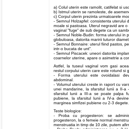
a) Colul uterin este ramolit, catifelat si u
b) Istmul uterin se ramoleste, de asemen
c) Corpul uterin prezinta urmatoarele modi
- Semnul Holzapfel: consistenta uterului da
moale si pastoasa. Uterul negravid are o 
vaginal "fuge" de sub degete ca un samb
- Semnul Noble-Budin: forma uterului in p
globuloasa, datorita maririi tuturor diamet
- Semnul Bonnaire: uterul fiind pastos, p
intr-o bucata de unt".
- Semnul Piscacek: uneori datorita implant
coarnelor uterine, apare o asimetrie a cor
Astfel, la tuseul vaginal vom gasi ac
restul corpului uterin care este rotund si 
- Forma uterului este ovoidalasi de
abdominal.
- Volumul uterului creste in raport cu var
unei mandarine, la sfarsitul lunii a II-
sfarsitul lunii a III-a se poate palpa f
pubiene, la sfarsitul lunii a IV-a devi
marginea simfizei pubiene cu 2-3 degete.
Teste biologice:
- Proba cu progesteron: se adminis
progesteron, la o femeie normal menstrua
menstruatia in timp de 10 zile, putem afi