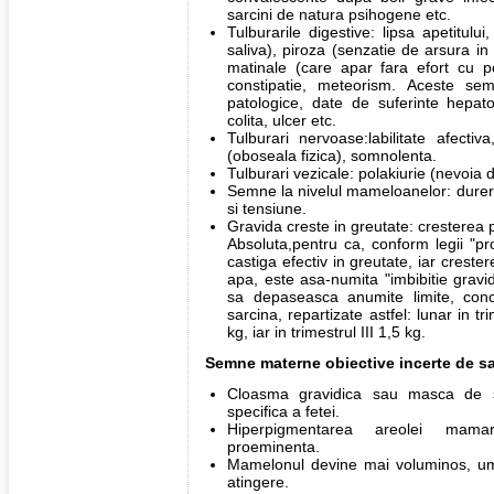
sarcini de natura psihogene etc.
Tulburarile digestive: lipsa apetitulu
saliva), piroza (senzatie de arsura in 
matinale (care apar fara efort cu pos
constipatie, meteorism. Aceste se
patologice, date de suferinte hepato-
colita, ulcer etc.
Tulburari nervoase:labilitate afectiv
(oboseala fizica), somnolenta.
Tulburari vezicale: polakiurie (nevoia d
Semne la nivelul mameloanelor: dureri,
si tensiune.
Gravida creste in greutate: cresterea p
Absoluta,pentru ca, conform legii "pro
castiga efectiv in greutate, iar creste
apa, este asa-numita "imbibitie gravid
sa depaseasca anumite limite, co
sarcina, repartizate astfel: lunar in tri
kg, iar in trimestrul III 1,5 kg.
Semne materne obiective incerte de s
Cloasma gravidica sau masca de sa
specifica a fetei.
Hiperpigmentarea areolei mama
proeminenta.
Mamelonul devine mai voluminos, umfla
atingere.