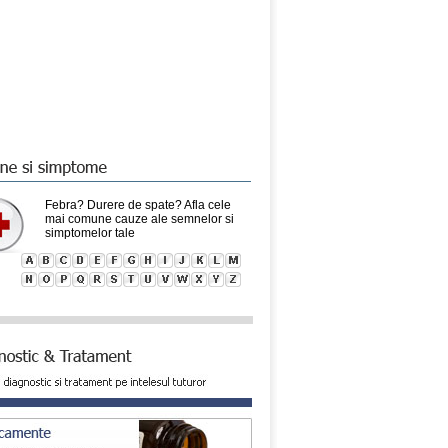
Febra? Durere de spate? Afla cele
mai comune cauze ale semnelor si
simptomelor tale