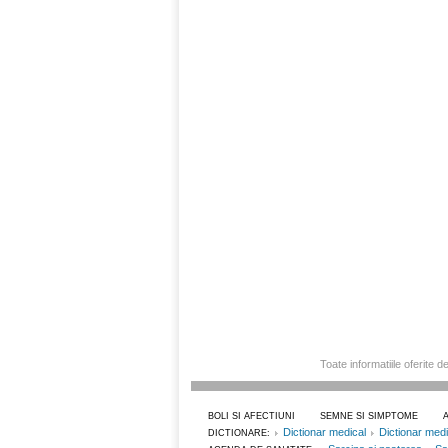
Toate informatiile oferite d
BOLI SI AFECTIUNI
SEMNE SI SIMPTOME
Dictionar medical
Dictionar med
DICTIONARE: