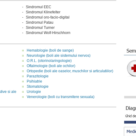
Sindromul EEC
-
Sindromul Klinefelter
-
Sindromul oro-facio-digital
-
Sindromul Patau
-
Sindromul Turner
-
Sindromul Wolf-Hirschhorn
-
Hematologie (boli de sange)
Neurologie (boli ale sistemului nervos)
O.R.L. (otorinolaringologie)
Oftalmologie (boli ale ochilor)
Ortopedie (boli ale oaselor, muschilor si articulatiilor)
Parazitologie
Psihiatrie
Stomatologie
tive si ale
Urologie
Venerologie (boli cu transmitere sexuala)