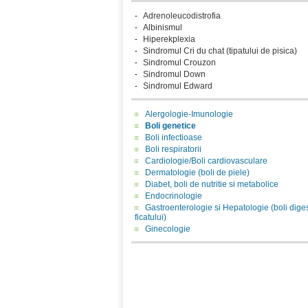
Adrenoleucodistrofia
-
Albinismul
-
Hiperekplexia
-
Sindromul Cri du chat (tipatului de pisica)
-
Sindromul Crouzon
-
Sindromul Down
-
Sindromul Edward
-
Alergologie-Imunologie
Boli genetice
Boli infectioase
Boli respiratorii
Cardiologie/Boli cardiovasculare
Dermatologie (boli de piele)
Diabet, boli de nutritie si metabolice
Endocrinologie
Gastroenterologie si Hepatologie (boli diges
ficatului)
Ginecologie